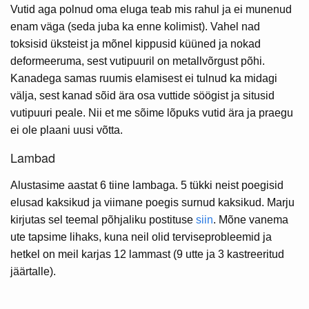
Vutid aga polnud oma eluga teab mis rahul ja ei munenud
enam väga (seda juba ka enne kolimist). Vahel nad
toksisid üksteist ja mõnel kippusid küüned ja nokad
deformeeruma, sest vutipuuril on metallvõrgust põhi.
Kanadega samas ruumis elamisest ei tulnud ka midagi
välja, sest kanad sõid ära osa vuttide söögist ja situsid
vutipuuri peale. Nii et me sõime lõpuks vutid ära ja praegu
ei ole plaani uusi võtta.
Lambad
Alustasime aastat 6 tiine lambaga. 5 tükki neist poegisid
elusad kaksikud ja viimane poegis surnud kaksikud. Marju
kirjutas sel teemal põhjaliku postituse
siin
. Mõne vanema
ute tapsime lihaks, kuna neil olid terviseprobleemid ja
hetkel on meil karjas 12 lammast (9 utte ja 3 kastreeritud
jäärtalle).