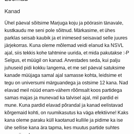
Kanad
Ühel päeval sõitsime Marjuga koju ja pöörasin tänavale,
kustkaudu me seni pole sõitnud. Märkasime, et ühes
parklas seisab kaubik ja et inimesed seisavad selle juures
järjekorras. Kuna oleme mõlemad veidi elanud ka NSVL
ajal, siis tekkis kohe tahtmine uurida, et mida pakutakse :-P
Selgus, et müügil on kanad. Arvestades seda, kui palju
juhuseid pidi kokku langema, et me sel päeval satuksime
kanade müüjaga samal ajal samasse kohta, leidsime et
tegu on universumi märguandega ja ostsime 12 kana. Nad
elavad meil nüüd enam-vähem rõõmsalt koos partidega
samas majas ja munevad ka talvisel ajal, mil pardid ei
mune. Kuna pardid elavad põrandal ja kanad eelistavad
kõrgemaid kohti, on ruumikasutus ka väga efektiivne! Kaks
kana oleme paraku küll kaotanud kullile ja pidime ka ise
ühe sellise kana ära tapma, kes muutus partide suhtes