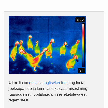
Ukerdis
on
eesti-
ja
inglisekeelne
blog India
jooksupartide ja lammaste kasvatamisest ning
igasugustest hobitalupidamises ettetulevatest
tegemistest.