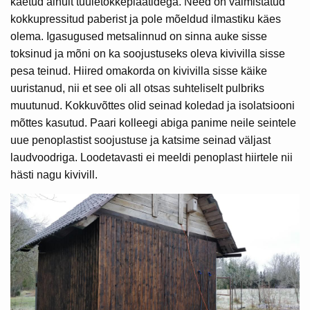
kaetud ainult tuuletõkkeplaatidega. Need on valmistatud
kokkupressitud paberist ja pole mõeldud ilmastiku käes
olema. Igasugused metsalinnud on sinna auke sisse
toksinud ja mõni on ka soojustuseks oleva kivivilla sisse
pesa teinud. Hiired omakorda on kivivilla sisse käike
uuristanud, nii et see oli all otsas suhteliselt pulbriks
muutunud. Kokkuvõttes olid seinad koledad ja isolatsiooni
mõttes kasutud. Paari kolleegi abiga panime neile seintele
uue penoplastist soojustuse ja katsime seinad väljast
laudvoodriga. Loodetavasti ei meeldi penoplast hiirtele nii
hästi nagu kivivill.