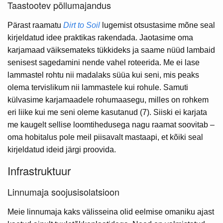
Taastootev põllumajandus
Pärast raamatu
Dirt to Soil
lugemist otsustasime mõne seal
kirjeldatud idee praktikas rakendada. Jaotasime oma
karjamaad väiksemateks tükkideks ja saame nüüd lambaid
senisest sagedamini nende vahel roteerida. Me ei lase
lammastel rohtu nii madalaks süüa kui seni, mis peaks
olema tervislikum nii lammastele kui rohule. Samuti
külvasime karjamaadele rohumaasegu, milles on rohkem
eri liike kui me seni oleme kasutanud (7). Siiski ei karjata
me kaugelt sellise loomtihedusega nagu raamat soovitab –
oma hobitalus pole meil piisavalt mastaapi, et kõiki seal
kirjeldatud ideid järgi proovida.
Infrastruktuur
Linnumaja soojusisolatsioon
Meie linnumaja kaks välisseina olid eelmise omaniku ajast