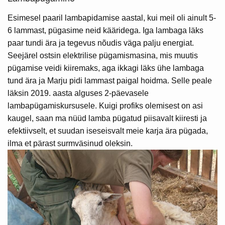
Esimesel paaril lambapidamise aastal, kui meil oli ainult 5-
6 lammast, pügasime neid kääridega. Iga lambaga läks
paar tundi ära ja tegevus nõudis väga palju energiat.
Seejärel ostsin elektrilise pügamismasina, mis muutis
pügamise veidi kiiremaks, aga ikkagi läks ühe lambaga
tund ära ja Marju pidi lammast paigal hoidma. Selle peale
läksin 2019. aasta alguses 2-päevasele
lambapügamiskursusele. Kuigi profiks olemisest on asi
kaugel, saan ma nüüd lamba pügatud piisavalt kiiresti ja
efektiivselt, et suudan iseseisvalt meie karja ära pügada,
ilma et pärast surmväsinud oleksin.