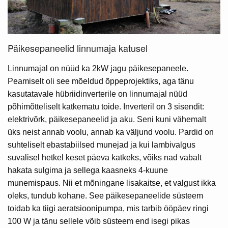
Päikesepaneelid linnumaja katusel
Linnumajal on nüüd ka 2kW jagu päikesepaneele.
Peamiselt oli see mõeldud õppeprojektiks, aga tänu
kasutatavale hübriidinverterile on linnumajal nüüd
põhimõtteliselt katkematu toide. Inverteril on 3 sisendit:
elektrivõrk, päikesepaneelid ja aku. Seni kuni vähemalt
üks neist annab voolu, annab ka väljund voolu. Pardid on
suhteliselt ebastabiilsed munejad ja kui lambivalgus
suvalisel hetkel keset päeva katkeks, võiks nad vabalt
hakata sulgima ja sellega kaasneks 4-kuune
munemispaus. Nii et mõningane lisakaitse, et valgust ikka
oleks, tundub kohane. See päikesepaneelide süsteem
toidab ka tiigi aeratsioonipumpa, mis tarbib ööpäev ringi
100 W ja tänu sellele võib süsteem end isegi pikas