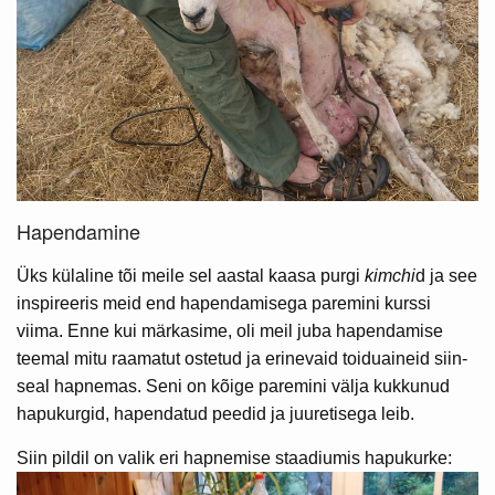
Hapendamine
Üks külaline tõi meile sel aastal kaasa purgi
kimchi
d ja see
inspireeris meid end hapendamisega paremini kurssi
viima. Enne kui märkasime, oli meil juba hapendamise
teemal mitu raamatut ostetud ja erinevaid toiduaineid siin-
seal hapnemas. Seni on kõige paremini välja kukkunud
hapukurgid, hapendatud peedid ja juuretisega leib.
Siin pildil on valik eri hapnemise staadiumis hapukurke: