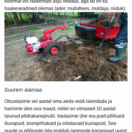
koormat või raskemaid asju vedada, aga tal on ka
haakeseadmed olemas (ader, mullafrees, muldaja, niiduk).
Suurem aiamaa
Otsustasime sel aastal oma aeda veidi laiendada ja
harisime üles osa maast, millel on viimased 10 aastat
laiunud põdrakanepiväli. Istutasime ühe rea puid-põõsaid:
õunapuid, toompihlakaid ja söödavaid kuslapuid. See
puude ja põõsaste rida eraldab lammaste karjamaad uuest