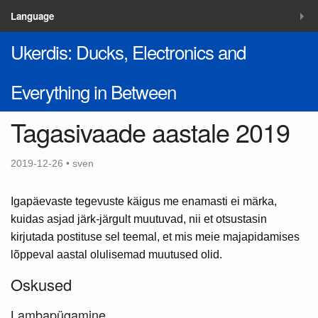
MENÜÜ
Language
Ukerdis: Ducks, Electronics and
Blogi
Lahendused
Everything in Between
Kontakt
Tagasivaade aastale 2019
2019-12-26 • sven
Igapäevaste tegevuste käigus me enamasti ei märka,
kuidas asjad järk-järgult muutuvad, nii et otsustasin
kirjutada postituse sel teemal, et mis meie majapidamises
lõppeval aastal olulisemad muutused olid.
Oskused
Lambapügamine