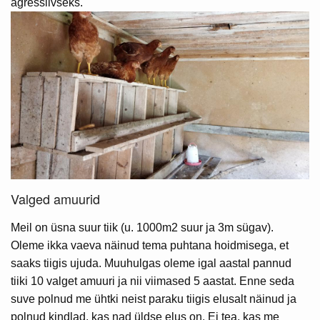
agressiivseks.
Valged amuurid
Meil on üsna suur tiik (u. 1000m2 suur ja 3m sügav).
Oleme ikka vaeva näinud tema puhtana hoidmisega, et
saaks tiigis ujuda. Muuhulgas oleme igal aastal pannud
tiiki 10 valget amuuri ja nii viimased 5 aastat. Enne seda
suve polnud me ühtki neist paraku tiigis elusalt näinud ja
polnud kindlad, kas nad üldse elus on. Ei tea, kas me