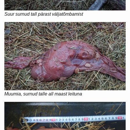
Suur surnud tall pärast väljatõmbamist
Muumia, surnud talle all maast leituna