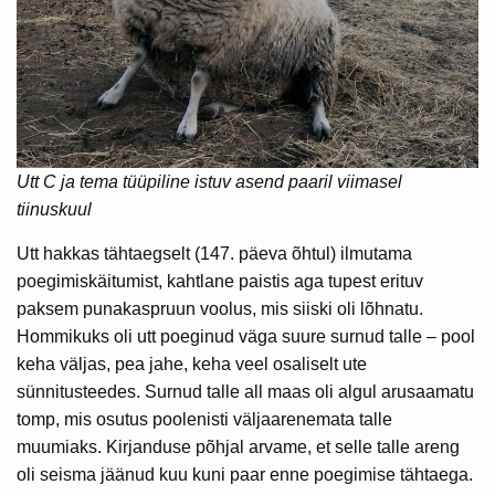
Utt C ja tema tüüpiline istuv asend paaril viimasel
tiinuskuul
Utt hakkas tähtaegselt (147. päeva õhtul) ilmutama
poegimiskäitumist, kahtlane paistis aga tupest erituv
paksem punakaspruun voolus, mis siiski oli lõhnatu.
Hommikuks oli utt poeginud väga suure surnud talle – pool
keha väljas, pea jahe, keha veel osaliselt ute
sünnitusteedes. Surnud talle all maas oli algul arusaamatu
tomp, mis osutus poolenisti väljaarenemata talle
muumiaks. Kirjanduse põhjal arvame, et selle talle areng
oli seisma jäänud kuu kuni paar enne poegimise tähtaega.