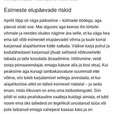
Esimeste elupäevade riskid
Aprilli lõpp oli väga päikseline – külmade öödega, aga
päeval siiski soe. Mai alguses aga keeras ilm lörtsile-
vihmale ja nendes oludes nägime ära selle, et ka väga hea
ema tall võib esimestel elupäevadel vihma ja tuule korral
karjamaal alajahtumise kätte sattuda. Väikse karja puhul ja
kodulähedasel karjamaal jõuab selliseid nõrkusehetki
tabada ja talle kosutada (kraadimine, hõõrumine, veidi
sooja piimaasendajat, emaga katuse alla ja tissi otsa). Kui
peaksime aga kunagi lambakasvatuse suuremalt ette
võtma, siis tuleb karjatamisel sellega arvestada, et kui
alajahtumise-altid on talled esimesel nädalal – ja seda
enam, mida liikuvam on ema oma toiduotsingutel. Siin
pildil ei oska pealiskaudne vaatleja kuidagi aimata, et tubli
noore ema üks talledest on tegelikult unustanud süüa või
pole taibanud emaga vahepeal kaasas käia ja on