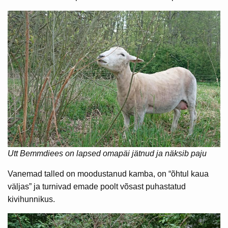
Utt Bemmdiees on lapsed omapäi jätnud ja näksib paju
Vanemad talled on moodustanud kamba, on “õhtul kaua
väljas” ja turnivad emade poolt võsast puhastatud
kivihunnikus.