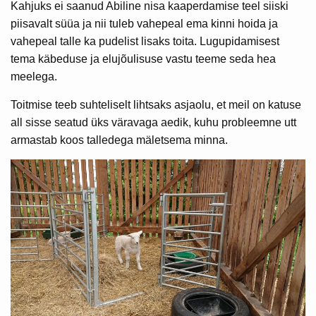
Kahjuks ei saanud Abiline nisa kaaperdamise teel siiski
piisavalt süüa ja nii tuleb vahepeal ema kinni hoida ja
vahepeal talle ka pudelist lisaks toita. Lugupidamisest
tema käbeduse ja elujõulisuse vastu teeme seda hea
meelega.
Toitmise teeb suhteliselt lihtsaks asjaolu, et meil on katuse
all sisse seatud üks väravaga aedik, kuhu probleemne utt
armastab koos talledega mäletsema minna.