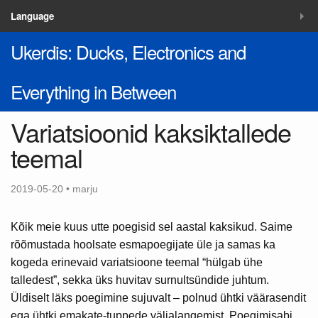
MENÜÜ
Language
Ukerdis: Ducks, Electronics and
Blogi
Lahendused
Everything in Between
Kontakt
Variatsioonid kaksiktallede
teemal
2019-05-20 • marju
Kõik meie kuus utte poegisid sel aastal kaksikud. Saime
rõõmustada hoolsate esmapoegijate üle ja samas ka
kogeda erinevaid variatsioone teemal “hülgab ühe
talledest”, sekka üks huvitav surnultsündide juhtum.
Üldiselt läks poegimine sujuvalt – polnud ühtki väärasendit
ega ühtki emakate-tuppede väljalangemist. Poegimisabi