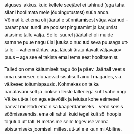
alguses lakkus, kuid kellele seejärel ei tahtnud (ega taha
siiani hoolimata meie jõupingutustest) süüa anda.
Võimalik, et ema oli jäärtalle sünnitamisest väga väsinud –
pärast paari tundi ute poolset pingutamist ja karjumist
aitasime talle välja. Sellel suurel jäärtallel oli muide
sarnane puue nagu ülal jutuks olnud tudiseva puusaga utt-
tallel – vähemnähtav, aga täiesti äratuntavalt väljavajuv
puus – aga see ei takista emal tema eest hoolitsemist.
Talled on oma käitumiselt nagu öö ja päev. Jäärtall veetis
oma esimesed elupäevad sisuliselt ainult magades, v.a.
väikesed toitumispausid. Kohmakas on ta ka
nädalavanuselt ja jookseb teiste talledega suht vähe ringi.
Väike utt-tall on aga ettevõtlik ja leiutas kohe esimesel
päeval meetodi ema nisa kaaperdamiseks – vend seisis
söömisasendis, ema oli rahul, kuid tegelikult sõi hoopis
tõrjutud utt-tall. Nimetasime selle tegevuse venna
abistamiseks joomisel, millest utt-tallele ka nimi Abiline.