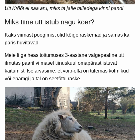
Utt Krõõt ei saa aru, miks ta jälle talledega kinni pandi
Miks tiine utt istub nagu koer?
Kaks viimast poegimist olid kõige raskemad ja samas ka
päris huvitavad.
Meie liiga heas toitumuses 3-aastane valgepealine utt
ilmutas paaril viimasel tiinuskuul omapärast istuvat
käitumist. Ise arvasime, et võib-olla on tulemas kolmikud
või enamgi ja tal on seetõttu raske.