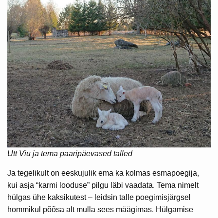
Utt Viu ja tema paaripäevased talled
Ja tegelikult on eeskujulik ema ka kolmas esmapoegija,
kui asja “karmi looduse” pilgu läbi vaadata. Tema nimelt
hülgas ühe kaksikutest – leidsin talle poegimisjärgsel
hommikul põõsa alt mulla sees määgimas. Hülgamise