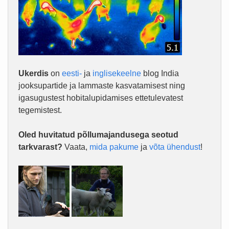
Ukerdis
on
eesti-
ja
inglisekeelne
blog India
jooksupartide ja lammaste kasvatamisest ning
igasugustest hobitalupidamises ettetulevatest
tegemistest.
Oled huvitatud põllumajandusega seotud
tarkvarast?
Vaata,
mida pakume
ja
võta ühendust
!