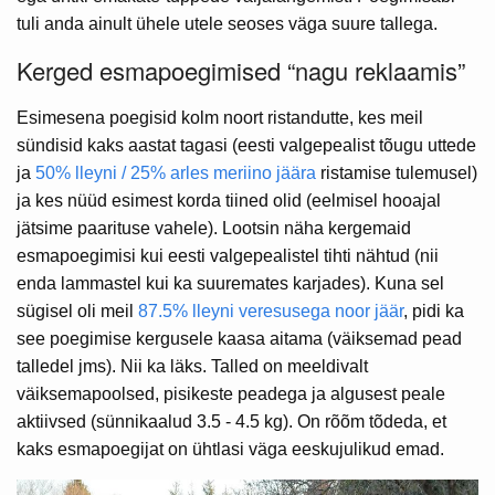
tuli anda ainult ühele utele seoses väga suure tallega.
Kerged esmapoegimised “nagu reklaamis”
Esimesena poegisid kolm noort ristandutte, kes meil
sündisid kaks aastat tagasi (eesti valgepealist tõugu uttede
ja
50% lleyni / 25% arles meriino jäära
ristamise tulemusel)
ja kes nüüd esimest korda tiined olid (eelmisel hooajal
jätsime paarituse vahele). Lootsin näha kergemaid
esmapoegimisi kui eesti valgepealistel tihti nähtud (nii
enda lammastel kui ka suuremates karjades). Kuna sel
sügisel oli meil
87.5% lleyni veresusega noor jäär
, pidi ka
see poegimise kergusele kaasa aitama (väiksemad pead
talledel jms). Nii ka läks. Talled on meeldivalt
väiksemapoolsed, pisikeste peadega ja algusest peale
aktiivsed (sünnikaalud 3.5 - 4.5 kg). On rõõm tõdeda, et
kaks esmapoegijat on ühtlasi väga eeskujulikud emad.