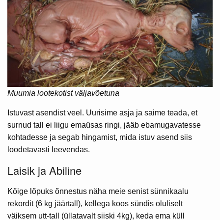
Muumia lootekotist väljavõetuna
Istuvast asendist veel. Uurisime asja ja saime teada, et
surnud tall ei liigu emaüsas ringi, jääb ebamugavatesse
kohtadesse ja segab hingamist, mida istuv asend siis
loodetavasti leevendas.
Laisik ja Abiline
Kõige lõpuks õnnestus näha meie senist sünnikaalu
rekordit (6 kg jäärtall), kellega koos sündis oluliselt
väiksem utt-tall (üllatavalt siiski 4kg), keda ema küll