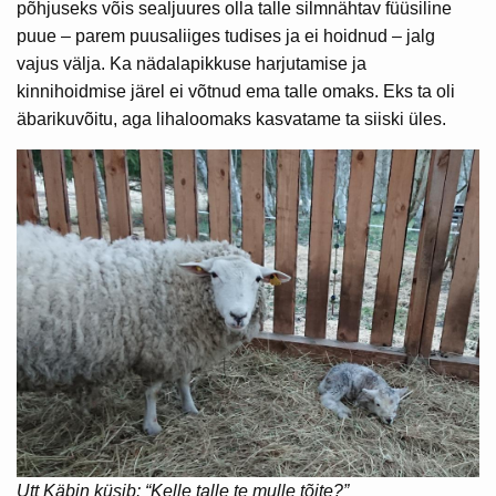
põhjuseks võis sealjuures olla talle silmnähtav füüsiline
puue – parem puusaliiges tudises ja ei hoidnud – jalg
vajus välja. Ka nädalapikkuse harjutamise ja
kinnihoidmise järel ei võtnud ema talle omaks. Eks ta oli
äbarikuvõitu, aga lihaloomaks kasvatame ta siiski üles.
Utt Käbin küsib: “Kelle talle te mulle tõite?”