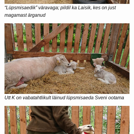
“Lüpsmisaedik” väravaga; pildil ka Laisik, kes on just
magamast ärganud
Utt K on vabatahtlikult läinud lüpsmisaeda Sveni ootama