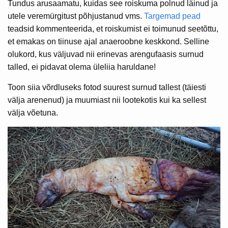
Tundus arusaamatu, kuidas see roiskuma polnud läinud ja
utele veremürgitust põhjustanud vms.
Targemad pead
teadsid kommenteerida, et roiskumist ei toimunud seetõttu,
et emakas on tiinuse ajal anaeroobne keskkond. Selline
olukord, kus väljuvad nii erinevas arengufaasis surnud
talled, ei pidavat olema üleliia haruldane!
Toon siia võrdluseks fotod suurest surnud tallest (täiesti
välja arenenud) ja muumiast nii lootekotis kui ka sellest
välja võetuna.