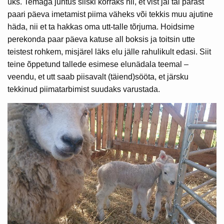
üks. Temaga juhtus siiski korraks nii, et vist jäi tal pärast
paari päeva imetamist piima väheks või tekkis muu ajutine
häda, nii et ta hakkas oma utt-talle tõrjuma. Hoidsime
perekonda paar päeva katuse all boksis ja toitsin utte
teistest rohkem, misjärel läks elu jälle rahulikult edasi. Siit
teine õppetund tallede esimese elunädala teemal –
veendu, et utt saab piisavalt (täiend)sööta, et järsku
tekkinud piimatarbimist suudaks varustada.