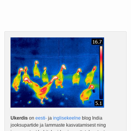
Ukerdis
on
eesti-
ja
inglisekeelne
blog India
jooksupartide ja lammaste kasvatamisest ning