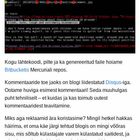
Kogu lähtekoodi, pilte ja ka genereeritud faile hoiame
Bitbucketis
Mercuriali repos.
Kommentaaride toe jaoks on blogi liidestatud
Disqus
-iga.
Ootame huviga esimest kommentaari! Seda muuhulgas
puht tehniliselt – et kuidas ja kas toimub uutest
kommentaaridest teavitamine.
Miks aga reklaamid ära koristasime? Mingil hetkel hakkas
häirima, et oma käe järgi tehtud blogis on mingi võõras
sisu, mis sõltub külastajate varem külastatud saitidest, ja