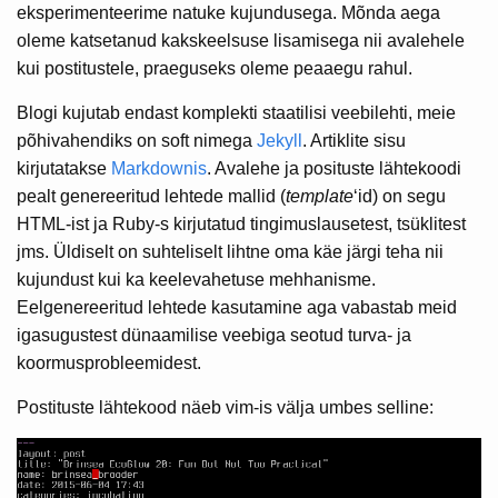
eksperimenteerime natuke kujundusega. Mõnda aega
oleme katsetanud kakskeelsuse lisamisega nii avalehele
kui postitustele, praeguseks oleme peaaegu rahul.
Blogi kujutab endast komplekti staatilisi veebilehti, meie
põhivahendiks on soft nimega
Jekyll
. Artiklite sisu
kirjutatakse
Markdownis
. Avalehe ja posituste lähtekoodi
pealt genereeritud lehtede mallid (
template
‘id) on segu
HTML-ist ja Ruby-s kirjutatud tingimuslausetest, tsüklitest
jms. Üldiselt on suhteliselt lihtne oma käe järgi teha nii
kujundust kui ka keelevahetuse mehhanisme.
Eelgenereeritud lehtede kasutamine aga vabastab meid
igasugustest dünaamilise veebiga seotud turva- ja
koormusprobleemidest.
Postituste lähtekood näeb vim-is välja umbes selline: