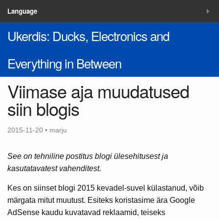
MENÜÜ
Language
Ukerdis: Ducks, Electronics and
Blogi
Lahendused
Everything in Between
Kontakt
Viimase aja muudatused
siin blogis
2015-11-20 • marju
See on tehniline postitus blogi ülesehitusest ja
kasutatavatest vahenditest.
Kes on siinset blogi 2015 kevadel-suvel külastanud, võib
märgata mitut muutust. Esiteks koristasime ära Google
AdSense kaudu kuvatavad reklaamid, teiseks