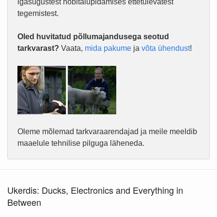
igasugustest hobitalupidamises ettetulevatest
tegemistest.
Oled huvitatud põllumajandusega seotud
tarkvarast?
Vaata,
mida pakume
ja
võta ühendust
!
Oleme mõlemad tarkvaraarendajad ja meile meeldib
maaelule tehnilise pilguga läheneda.
Ukerdis: Ducks, Electronics and Everything in
Between