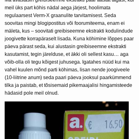
meil üks part köhis nädal aega järjest, hoolimata
regulaarsest Verm-X graanulite tarvitamisest. Seda
soovitas mingi blogipostitus või foorumiteema, enam ei
mäleta, kus – soovitati greibiseemne ekstrakti kodulindude
joogivette korrapäraselt lisada. Kuna köhimine lõppes paar
päeva pärast seda, kui alustasin greibiseemne ekstrakti
kasutamist, tegin järelduse, et äkki oli sellest kasu… aga
võib-olla oli tegu kõigest juhusega. Igatahes nüüd kui ma
vahel kuulen mõnd parti köhimas, lisan nende joogiveele
(10-liitrine anum) seda paari päeva jooksul paarkümmend
tilka ja paistab, et tõsisemaid pikemaajalisi hingamisteede
hädasid pole meil olnud.