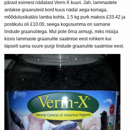
pärast esimest nädalast Verm-X kuuri. Jah, lammastele
antakse graanuleid kord kuus nädal aega korraga,
mõõdulusikatäis lamba kohta. 1.5 kg purk maksis £33.42 ja
postikulu oli £10.00, seega kogusumma on sarnane
lindude graanulitega. Mul pole õrna aimugi, miks müüja
küsis lammaste graanulite saatmise eest rohkem kui
täpselt sama suure purgi lindude graanulite saatmise eest.