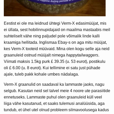
Eestist ei ole ma leidnud ühtegi Verm-X edasimüüjat, mis
ei üllata, sest hobilinnupidajaid on maailma mastaabis meil
suhteliselt vähe ning paljudel pole võimalik linde kalli
kraamiga hellitada. Inglismaa Ebay-s on aga mitu müüjat,
kes Verm-X tooteid müüvaid. Mina olen kogu selle aja neid
graanuleid ostnud müüjalt nimega
happytailwaggers
.
Viimati maksis 1.5kg purk £ 39.35 (u. 53 eurot), postikulu
oli £ 6.00 (u. 8 eurot). Kui tellimine ei satu just pühade
ajale, tuleb pakk kohale umbes nädalaga.
Verm-X graanulid on saadaval ka lammaste jaoks, nagu
selgub. Kasutan neid sel talvel meie 4 noore ute parasiitide
ennetuseks. Lammaste puhul olen graanuleid küll veel
liiga vähe kasutanud, et saaks tulemusi analüüsida, aga
tundub, et ühel utel olnud probleem silmavoolusega kadus