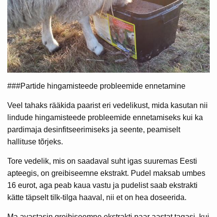
###Partide hingamisteede probleemide ennetamine
Veel tahaks rääkida paarist eri vedelikust, mida kasutan nii
lindude hingamisteede probleemide ennetamiseks kui ka
pardimaja desinfitseerimiseks ja seente, peamiselt
hallituse tõrjeks.
Tore vedelik, mis on saadaval suht igas suuremas Eesti
apteegis, on greibiseemne ekstrakt. Pudel maksab umbes
16 eurot, aga peab kaua vastu ja pudelist saab ekstrakti
kätte täpselt tilk-tilga haaval, nii et on hea doseerida.
Ma avastasin greibiseemne ekstrakti paar aastat tagasi, kui