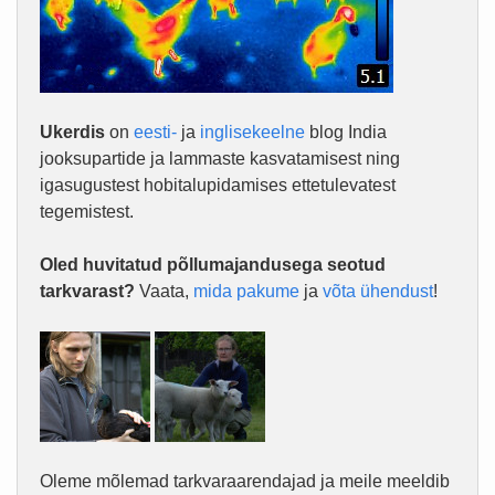
Ukerdis
on
eesti-
ja
inglisekeelne
blog India
jooksupartide ja lammaste kasvatamisest ning
igasugustest hobitalupidamises ettetulevatest
tegemistest.
Oled huvitatud põllumajandusega seotud
tarkvarast?
Vaata,
mida pakume
ja
võta ühendust
!
Oleme mõlemad tarkvaraarendajad ja meile meeldib