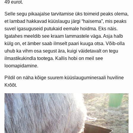
49 eurot.
Selle segu pikaajalse tarvitamise üks toimeid peaks olema,
et lambad hakkavad küüslaugu järgi “haisema”, mis peaks
suvel igasuguseid putukaid eemale hoidma. Eks näis.
Igatahes meeldib see kraam lammastele väga. Asja halb
külg on, et ämber saab ilmselt paari kuuga otsa. Võib-olla
uhub ka vihm osa segust ära, kuigi väidetavalt on tegu
ilmastikukindla tootega. Kallis hobi on meil see
loomapidamine.
Pildil on näha kõige suurem küüslaugumineraali huviline
Krõõt.