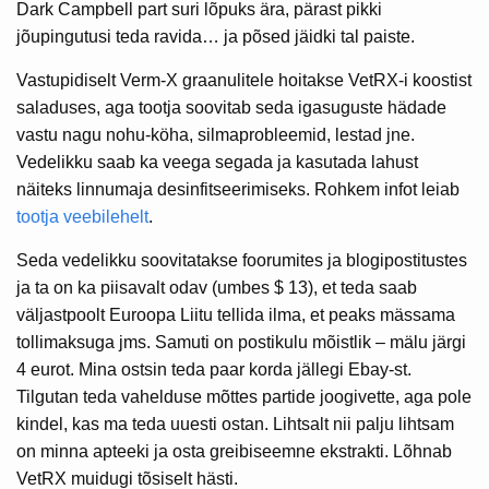
Dark Campbell part suri lõpuks ära, pärast pikki
jõupingutusi teda ravida… ja põsed jäidki tal paiste.
Vastupidiselt Verm-X graanulitele hoitakse VetRX-i koostist
saladuses, aga tootja soovitab seda igasuguste hädade
vastu nagu nohu-köha, silmaprobleemid, lestad jne.
Vedelikku saab ka veega segada ja kasutada lahust
näiteks linnumaja desinfitseerimiseks. Rohkem infot leiab
tootja veebilehelt
.
Seda vedelikku soovitatakse foorumites ja blogipostitustes
ja ta on ka piisavalt odav (umbes $ 13), et teda saab
väljastpoolt Euroopa Liitu tellida ilma, et peaks mässama
tollimaksuga jms. Samuti on postikulu mõistlik – mälu järgi
4 eurot. Mina ostsin teda paar korda jällegi Ebay-st.
Tilgutan teda vahelduse mõttes partide joogivette, aga pole
kindel, kas ma teda uuesti ostan. Lihtsalt nii palju lihtsam
on minna apteeki ja osta greibiseemne ekstrakti. Lõhnab
VetRX muidugi tõsiselt hästi.