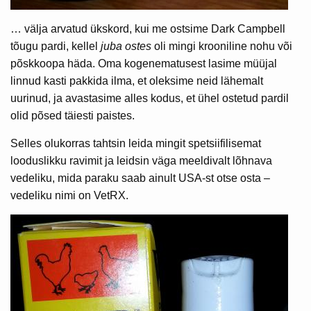
… välja arvatud ükskord, kui me ostsime Dark Campbell
tõugu pardi, kellel
juba ostes
oli mingi krooniline nohu või
põskkoopa häda. Oma kogenematusest lasime müüjal
linnud kasti pakkida ilma, et oleksime neid lähemalt
uurinud, ja avastasime alles kodus, et ühel ostetud pardil
olid põsed täiesti paistes.
Selles olukorras tahtsin leida mingit spetsiifilisemat
looduslikku ravimit ja leidsin väga meeldivalt lõhnava
vedeliku, mida paraku saab ainult USA-st otse osta –
vedeliku nimi on VetRX.