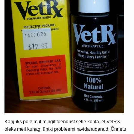
Kahjuks pole mul mingit tõendust selle kohta, et VetRX
oleks meil kunagi ühtki probleemi ravida aidanud. Õnnetu