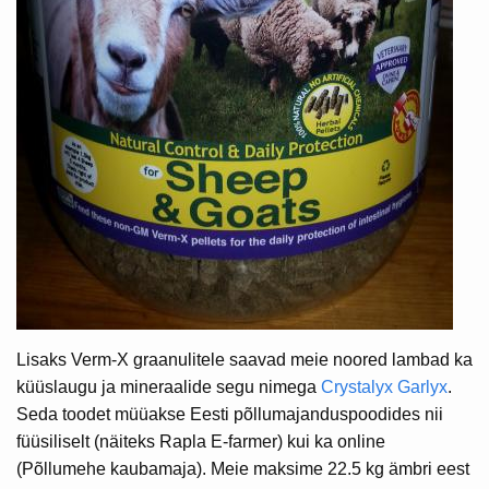
Lisaks Verm-X graanulitele saavad meie noored lambad ka
küüslaugu ja mineraalide segu nimega
Crystalyx Garlyx
.
Seda toodet müüakse Eesti põllumajanduspoodides nii
füüsiliselt (näiteks Rapla E-farmer) kui ka online
(Põllumehe kaubamaja). Meie maksime 22.5 kg ämbri eest