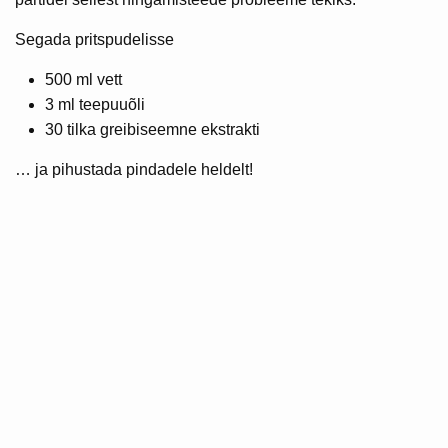
Segada pritspudelisse
500 ml vett
3 ml teepuuõli
30 tilka greibiseemne ekstrakti
… ja pihustada pindadele heldelt!