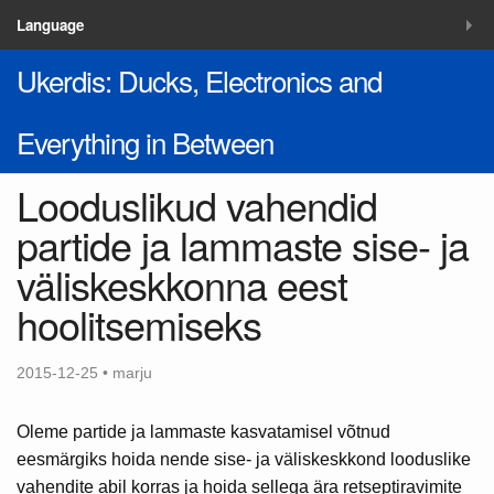
MENÜÜ
Language
Ukerdis: Ducks, Electronics and
Blogi
Lahendused
Everything in Between
Kontakt
Looduslikud vahendid
partide ja lammaste sise- ja
väliskeskkonna eest
hoolitsemiseks
2015-12-25 • marju
Oleme partide ja lammaste kasvatamisel võtnud
eesmärgiks hoida nende sise- ja väliskeskkond looduslike
vahendite abil korras ja hoida sellega ära retseptiravimite