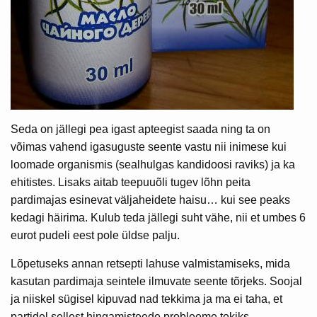
Seda on jällegi pea igast apteegist saada ning ta on
võimas vahend igasuguste seente vastu nii inimese kui
loomade organismis (sealhulgas kandidoosi raviks) ja ka
ehitistes. Lisaks aitab teepuuõli tugev lõhn peita
pardimajas esinevat väljaheidete haisu… kui see peaks
kedagi häirima. Kulub teda jällegi suht vähe, nii et umbes 6
eurot pudeli eest pole üldse palju.
Lõpetuseks annan retsepti lahuse valmistamiseks, mida
kasutan pardimaja seintele ilmuvate seente tõrjeks. Soojal
ja niiskel sügisel kipuvad nad tekkima ja ma ei taha, et
partidel sellest hingamisteede probleeme tekiks.