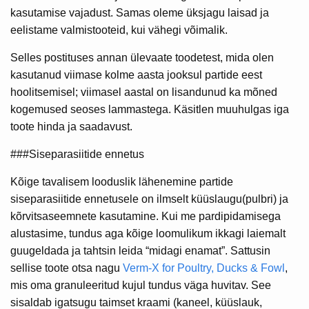
kasutamise vajadust. Samas oleme üksjagu laisad ja
eelistame valmistooteid, kui vähegi võimalik.
Selles postituses annan ülevaate toodetest, mida olen
kasutanud viimase kolme aasta jooksul partide eest
hoolitsemisel; viimasel aastal on lisandunud ka mõned
kogemused seoses lammastega. Käsitlen muuhulgas iga
toote hinda ja saadavust.
###Siseparasiitide ennetus
Kõige tavalisem looduslik lähenemine partide
siseparasiitide ennetusele on ilmselt küüslaugu(pulbri) ja
kõrvitsaseemnete kasutamine. Kui me pardipidamisega
alustasime, tundus aga kõige loomulikum ikkagi laiemalt
guugeldada ja tahtsin leida “midagi enamat”. Sattusin
sellise toote otsa nagu
Verm-X for Poultry, Ducks & Fowl
,
mis oma granuleeritud kujul tundus väga huvitav. See
sisaldab igatsugu taimset kraami (kaneel, küüslauk,