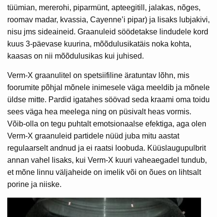
tüümian, mererohi, piparmünt, apteegitill, jalakas, nõges,
roomav madar, kvassia, Cayenne’i pipar) ja lisaks lubjakivi,
nisu jms sideaineid. Graanuleid söödetakse lindudele kord
kuus 3-päevase kuurina, mõõdulusikatäis noka kohta,
kaasas on nii mõõdulusikas kui juhised.
Verm-X graanulitel on spetsiifiline äratuntav lõhn, mis
foorumite põhjal mõnele inimesele väga meeldib ja mõnele
üldse mitte. Pardid igatahes söövad seda kraami oma toidu
sees väga hea meelega ning on püsivalt heas vormis.
Võib-olla on tegu puhtalt emotsionaalse efektiga, aga olen
Verm-X graanuleid partidele nüüd juba mitu aastat
regulaarselt andnud ja ei raatsi loobuda. Küüslaugupulbrit
annan vahel lisaks, kui Verm-X kuuri vaheaegadel tundub,
et mõne linnu väljaheide on imelik või on õues on lihtsalt
porine ja niiske.