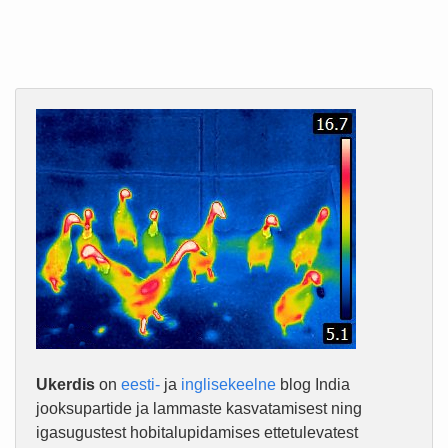
Ukerdis
on
eesti-
ja
inglisekeelne
blog India
jooksupartide ja lammaste kasvatamisest ning
igasugustest hobitalupidamises ettetulevatest