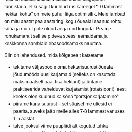
tunnistada, et kusagilt kuuldud rusikareegel “10 lammast
hektari kohta” on meie puhul liiga optimistlik. Meie lambad
on mitu aastat pea aastaringi kogu õuealal saanud rohtu
süüa ja murul pole olnud aega end koguda. Peame
rohukamaralt sellise pideva stressi eemaldama ja
keskkonna samblale ebasoodsamaks muutma.
Siin on lahendused, mida kõigepealt katsetame:
tekitame väljaspoole oma hektarisuurust õueala
jõudumööda uusi karjamaid (selleks on kasutada
maksimaalselt paar lisa hektarit) ja üritame
praktiseerida vahelduvat karjatamist (rotatsiooni), eesti
keeles olen kuulnud ka sõna “portsjonkarjatamine”
piirame karja suurust – sel sügisel me uttesid ei
paarita, suveks jääb meile alles 7-8 lammast vanuses
1-5 aastat
talve jooksul viime puupliidi alt kogutud tuhka