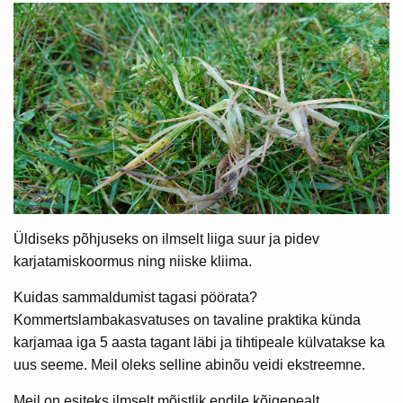
Üldiseks põhjuseks on ilmselt liiga suur ja pidev
karjatamiskoormus ning niiske kliima.
Kuidas sammaldumist tagasi pöörata?
Kommertslambakasvatuses on tavaline praktika künda
karjamaa iga 5 aasta tagant läbi ja tihtipeale külvatakse ka
uus seeme. Meil oleks selline abinõu veidi ekstreemne.
Meil on esiteks ilmselt mõistlik endile kõigepealt