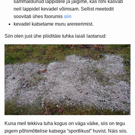
sammaldunud lappidele ja jälgime, kas rohi kasvab
neil lappidel kevadel võimsam. Sellist meetodit
soovitati ühes foorumis
siin
kevadel katsetame muru arereerimist.
Siin olen just ühe pliiditäie tuhka laiali laotanud:
Kuna meil tekkiva tuha kogus on väga väike, siis on tegu
pigem põhimõttelise katsega “sportlikust” huvist. Näis siis.