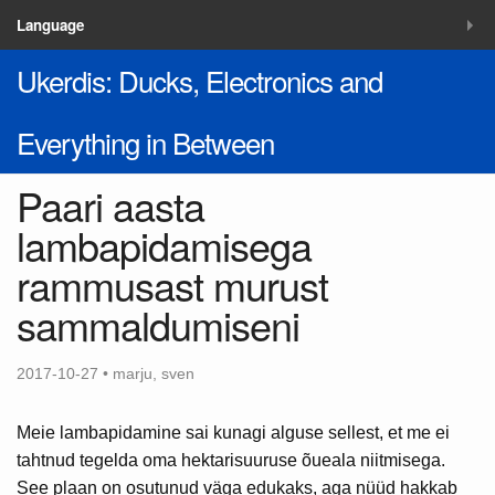
MENÜÜ
Language
Ukerdis: Ducks, Electronics and
Blogi
Lahendused
Everything in Between
Kontakt
Paari aasta
lambapidamisega
rammusast murust
sammaldumiseni
2017-10-27 • marju, sven
Meie lambapidamine sai kunagi alguse sellest, et me ei
tahtnud tegelda oma hektarisuuruse õueala niitmisega.
See plaan on osutunud väga edukaks, aga nüüd hakkab